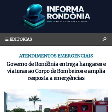
S
k
i
p
t
o
🔎
☰ EDITORIAS
c
o
n
ATENDIMENTOS EMERGENCIAIS
t
Governo de Rondônia entrega hangares e
e
viaturas ao Corpo de Bombeiros e amplia
n
resposta a emergências
t