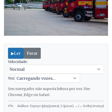
▶
Ler
Parar
Velocidade:
Voz:
Seu navegador não suporta leitura por voz. Use
Chrome, Edge ou Safari.
0%
Atalhos: Espaço (play/pausa), S (parar), ←/→ (volta/avança)