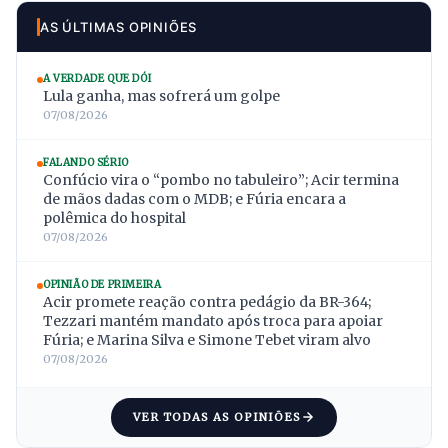
AS ÚLTIMAS OPINIÕES
A VERDADE QUE DÓI
Lula ganha, mas sofrerá um golpe
07/08/2026
FALANDO SÉRIO
Confúcio vira o “pombo no tabuleiro”; Acir termina
de mãos dadas com o MDB; e Fúria encara a
polêmica do hospital
07/08/2026
OPINIÃO DE PRIMEIRA
Acir promete reação contra pedágio da BR-364;
Tezzari mantém mandato após troca para apoiar
Fúria; e Marina Silva e Simone Tebet viram alvo
07/08/2026
VER TODAS AS OPINIÕES