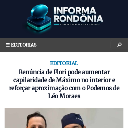
S
k
i
p
t
o
🔎
☰ EDITORIAS
c
o
n
EDITORIAL
t
Renúncia de Flori pode aumentar
e
capilaridade de Máximo no interior e
n
reforçar aproximação com o Podemos de
t
Léo Moraes