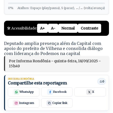
0%
Atalhos: Espaço (play/pausa), S (parar), ←/→ (volta/avança)
🛠️ Acessibilidade:
A+
A-
Normal
Contraste
Deputado amplia presença além da Capital com
apoio do prefeito de Vilhena e consolida diálogo
com liderança do Podemos na capital
Por Informa Rondônia - quinta-feira, 18/09/2025 -
15h49
INFORMA RONDÔNIA
0
Compartilhe esta reportagem
WhatsApp
Facebook
X
Instagram
Copiar link